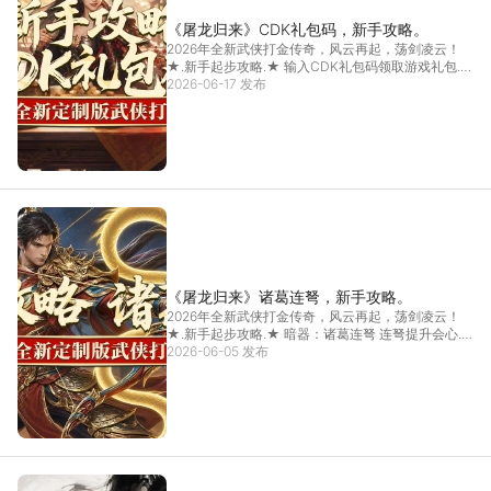
《屠龙归来》CDK礼包码，新手攻略。
2026年全新武侠打金传奇，风云再起，荡剑凌云！
★.新手起步攻略.★ 输入CDK礼包码领取游戏礼包...
2026-06-17 发布
[详情]
《屠龙归来》诸葛连弩，新手攻略。
2026年全新武侠打金传奇，风云再起，荡剑凌云！
★.新手起步攻略.★ 暗器：诸葛连弩 连弩提升会心...
2026-06-05 发布
[详情]