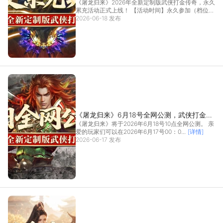
《屠龙归来》2026年全新定制版武侠打金传奇，永久
累充活动正式上线！ 【活动时间】永久参加（档位奖
励...
2026-06-18 发布
[详情]
《屠龙归来》6月18号全网公测，武侠打金传
《屠龙归来》将于2026年6月18号10点全网公测。 亲
奇！
爱的玩家们可以在2026年6月17号00：0...
[详情]
2026-06-17 发布