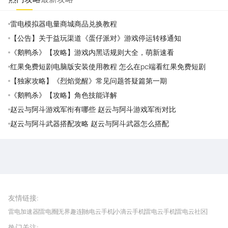
雷电模拟器电量商城商品兑换教程
【公告】关于益玩渠道《蛋仔派对》游戏停运转移通知
《鹅鸭杀》【攻略】游戏内黑话规则大全，萌新速看
红果免费短剧电脑版安装使用教程 怎么在pc端看红果免费短剧
【独家攻略】《烈焰觉醒》常见问题答疑篇第一期
《鹅鸭杀》【攻略】角色技能详解
赵云与阿斗游戏军衔有哪些 赵云与阿斗游戏军衔对比
赵云与阿斗武器搭配攻略 赵云与阿斗武器怎么搭配
雷电圈APP
下载
雷电模拟器官方手游平台, 下载享海量福利
友情链接
:
雷电加速器
雷电圈
无界趣连
驰电云手机
小滴云手机
雷电云手机
雷电云社区
趣氪8
游侠手游
4399游戏资讯
灵宝软件站
不凡游戏网
Gamekee
3G游戏网
热门关注
:
我爱vr网
华军软件园
八门神器
多特软件站
ZOL游戏
玩一玩游戏网
历趣APP下载