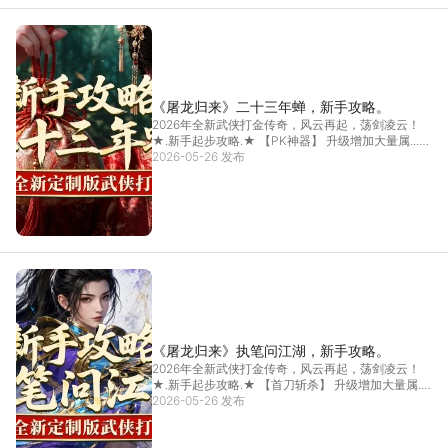
《屠龙归来》二十三年蝉，新手攻略。
2026年全新武侠打金传奇，风云再起，荡剑凌云！
★.新手起步攻略.★ 【PK神器】 升级增加大量属...
2026-05-26 发布
[详情]
《屠龙归来》执笔问江湖，新手攻略。
2026年全新武侠打金传奇，风云再起，荡剑凌云！
★.新手起步攻略.★ 【首刀斩杀】 升级增加大量属...
2026-05-26 发布
[详情]