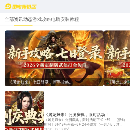
首页
全部
资讯动态
游戏攻略
电脑安装教程
《屠龙归来》七日登录，新手攻略。
《屠龙归来
《屠龙归来》公测庆典，限时活动！
《屠龙归来》公测庆典，限时活动正式上线！ 【活动
时间】6月18号开始~6月24号结束（一共7天，过
期...
2026-06-18 发布
[详情]