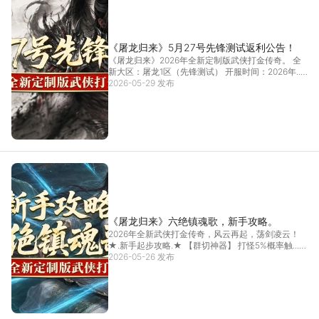
《屠龙归来》5月27号先锋测试返利公告！
《屠龙归来》2026年全新定制版武侠打金传奇。 全
新大区：屠龙1区（先锋测试） 开服时间：2026年...
2026-05-29 发布
[详情]
《屠龙归来》六绝镇魂歌，新手攻略。
2026年全新武侠打金传奇，风云再起，荡剑凌云！
★.新手起步攻略.★ 【群切神器】 打怪5%概率触...
2026-05-26 发布
[详情]