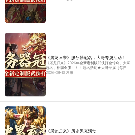
《屠龙归来》服务器冠名，大哥专属活动！
《屠龙归来》2026年全新定制版武侠打金传奇。大哥
冠名，称霸全服！！！ 冠名活动★大哥专属（每日活
动...
2026-06-18 发布
[详情]
《屠龙归来》历史累充活动