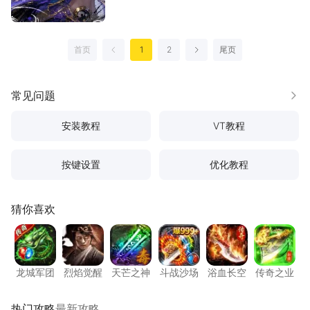
首页
1
2
尾页
上一页
下一页
常见问题
更多
安装教程
VT教程
按键设置
优化教程
猜你喜欢
龙城军团
烈焰觉醒
天芒之神
斗战沙场
浴血长空
传奇之
龙城军团
烈焰觉醒
天芒之神
斗战沙场
浴血长空
传奇之业
热门攻略
最新攻略