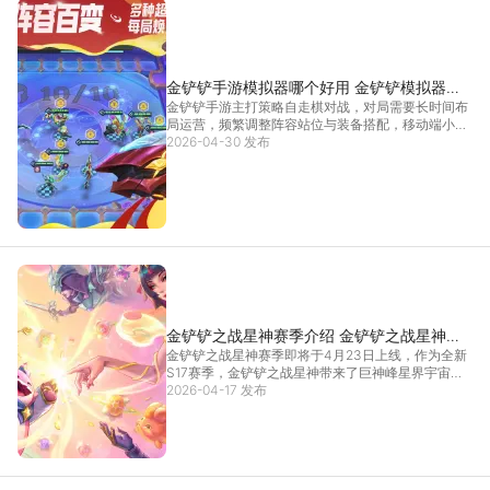
金铲铲手游模拟器哪个好用 金铲铲模拟器推
金铲铲手游主打策略自走棋对战，对局需要长时间布
荐
局运营，频繁调整阵容站位与装备搭配，移动端小屏
游玩会有诸多局限，整体游玩体验会受到限制。借助
2026-04-30 发布
金铲铲手游模拟器，就能解锁全新的对局模式。今天
小编就来给大家推荐一个优质的金铲铲手游模拟器，
让大家可以
[详情]
金铲铲之战星神赛季介绍 金铲铲之战星神赛
金铲铲之战星神赛季即将于4月23日上线，作为全新
季怎么玩
S17赛季，金铲铲之战星神带来了巨神峰星界宇宙的
全新世界观，玩法机制全面革新。无论是新羁绊的加
2026-04-17 发布
入还是选秀模式的调整，金铲铲之战星神都给弈士们
带来了全新体验，想要流畅体验这份惊喜，不妨试试
雷电模
[详情]