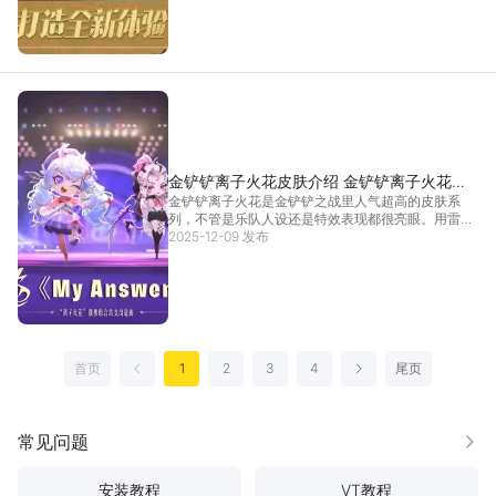
白拿强化。想要看清海克斯效果描述，推荐使用雷电
[详情]
金铲铲离子火花皮肤介绍 金铲铲离子火花皮
金铲铲离子火花是金铲铲之战里人气超高的皮肤系
肤获取
列，不管是乐队人设还是特效表现都很亮眼。用雷电
模拟器玩这款游戏，能更清晰感受金铲铲离子火花的
2025-12-09 发布
独特魅力，不管是召唤活动参与还是皮肤细节观赏都
更方便。下面就从皮肤核心亮点、获取福利等方面，
给大家带来实
[详情]
首页
1
2
3
4
尾页
上一页
下一页
常见问题
更多
安装教程
VT教程