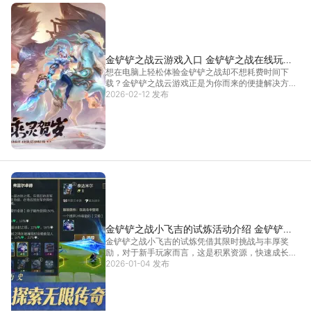
金铲铲之战云游戏入口 金铲铲之战在线玩教
想在电脑上轻松体验金铲铲之战却不想耗费时间下
程
载？金铲铲之战云游戏正是为你而来的便捷解决方
案。通过雷电模拟器提供的金铲铲之战云游戏服务，
2026-02-12 发布
你可以直接在线进入游戏世界，无需安装、即刻开
局。金铲铲之战云游戏依托云端技术，让你在电脑大
屏上也能享受流畅
[详情]
金铲铲之战小飞吉的试炼活动介绍 金铲铲之
金铲铲之战小飞吉的试炼凭借其限时挑战与丰厚奖
战小飞吉的试炼奖励
励，对于新手玩家而言，这是积累资源，快速成长的
契机；对于老玩家而言，这是冲击排名，展现操作技
2026-01-04 发布
巧的舞台，掌握金铲铲之战小飞吉的试炼的奖励机
制，都能让每一次任务都事半功倍。若想在电脑端体
验更流畅的操作
[详情]