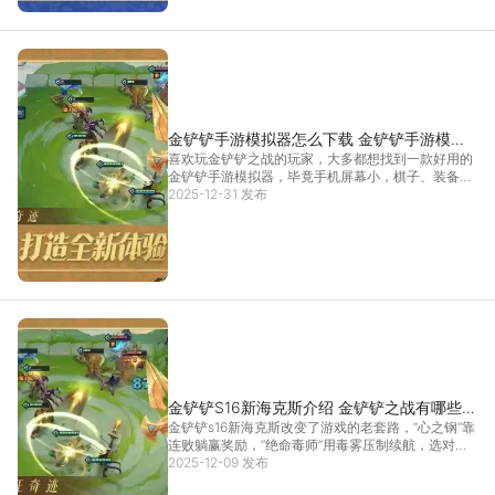
金铲铲手游模拟器怎么下载 金铲铲手游模拟
喜欢玩金铲铲之战的玩家，大多都想找到一款好用的
器下载安装教程
金铲铲手游模拟器，毕竟手机屏幕小，棋子、装备看
得费劲，操作也容易手滑。靠谱的金铲铲手游模拟器
2025-12-31 发布
推荐雷电模拟器，可以直接提升游戏的体验，不管是
操作的便捷度还是游戏的适配性，都精准踩中了玩家
的核心需求
[详情]
金铲铲S16新海克斯介绍 金铲铲之战有哪些新
金铲铲s16新海克斯改变了游戏的老套路，“心之钢”靠
海克斯
连败躺赢奖励，“绝命毒师”用毒雾压制续航，选对一
个能让打工阵容变吃鸡体系。想选对金铲铲s16新海
2025-12-09 发布
克斯，要注意时机把控阵容适配，选错适配关系等于