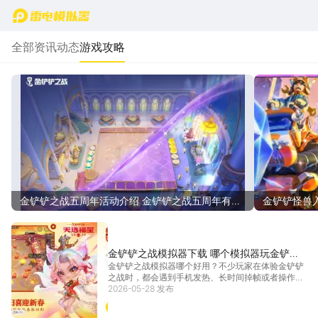
首页
全部
资讯动态
游戏攻略
金铲铲之战五周年活动介绍 金铲铲之战五周年有什
金铲铲怪兽
么福利
赛季活动介
金铲铲之战模拟器下载 哪个模拟器玩金铲铲
金铲铲之战模拟器哪个好用？不少玩家在体验金铲铲
比较顺畅
之战时，都会遇到手机发热、长时间掉帧或者操作不
够流畅的问题。尤其到了后期高人口团战阶段，频繁
2026-05-28 发布
拖动装备、调整站位，很容易因为误触影响对局。因
此越来越多人开始搜索金铲铲之战模拟器，希望在电