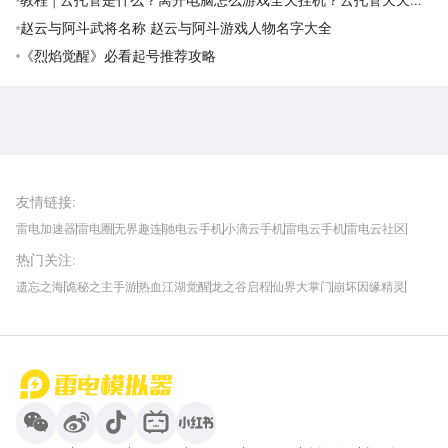
费领取攻略
赵云与阿斗武将名称 赵云与阿斗游戏人物名字大全
《烈焰觉醒》必看起号推荐攻略
雷电圈APP
下载
雷电模拟器官方手游平台, 下载享海量福利
友情链接
:
雷电加速器
雷电圈
无界趣连
驰电云手机
小滴云手机
雷电云手机
雷电云社区
趣氪8
游侠手游
4399游戏资讯
灵宝软件站
不凡游戏网
Gamekee
3G游戏网
热门关注
:
我爱vr网
华军软件园
八门神器
多特软件站
ZOL游戏
玩一玩游戏网
历趣APP下载
特玩游戏网
安卓下载
手游下载
遗忘之海
诡秘之主手游
热血江湖觉醒
龙之谷启程
仙界大掌门
崩坏因缘精灵
饥困荒野
粒粒的小人国
伊莫
白银之城
王者万象棋
望月
最新攻略
首页
微信
微博
抖音
哔哩哔哩
小红书