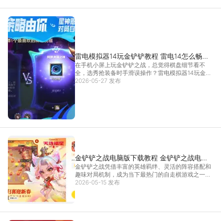
脑上获得更
[详情]
雷电模拟器14玩金铲铲教程 雷电14怎么畅玩
在手机小屏上玩金铲铲之战，总觉得棋盘细节看不
金铲铲之战
全，选秀抢装备时手滑误操作？雷电模拟器14玩金铲
铲之战就能完美解决这些问题，高清大屏搭配键鼠操
2026-05-27 发布
作，让每一次阵容调整都精准到位。雷电模拟器14玩
金铲铲之战不仅能还原端游级体验，还能通过AI助
手、An
[详情]
金铲铲之战电脑版下载教程 金铲铲之战电脑
金铲铲之战凭借丰富的英雄羁绊、灵活的阵容搭配和
版怎么下载
趣味对局机制，成为当下最热门的自走棋游戏之一。
但手机小屏操作易误触、长时间对局手机发烫，金铲
2026-05-15 发布
铲之战电脑版则完美破解这些难题，它能带来更沉浸
的对局体验，而金铲铲之战电脑版的流畅运行，离不
开雷电模拟
[详情]