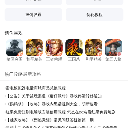
按键设置
优化教程
猜你喜欢
暗区突围
和平精英
王者荣耀
三国杀
和平精英
第五人
暗区突围
和平精英
王者荣耀
三国杀
和平精英
第五人格
热门攻略
最新攻略
雷电模拟器电量商城商品兑换教程
【公告】关于益玩渠道《蛋仔派对》游戏停运转移通知
《鹅鸭杀》【攻略】游戏内黑话规则大全，萌新速看
红果免费短剧电脑版安装使用教程 怎么在pc端看红果免费短剧
【独家攻略】《烈焰觉醒》常见问题答疑篇第一期
教程 | 云托管是什么？离开电脑怎么游戏全天挂机？云托管天天免