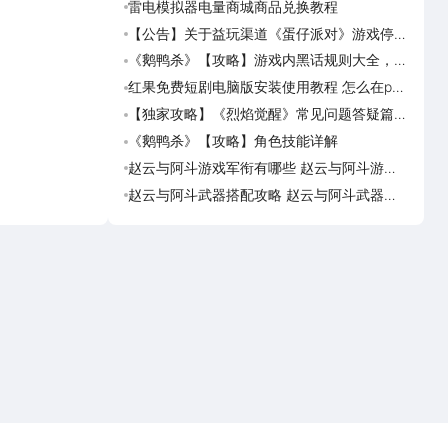
雷电模拟器电量商城商品兑换教程
《盗
海角
【公告】关于益玩渠道《蛋仔派对》游戏停运
《盗
转移通知
踏火
《鹅鸭杀》【攻略】游戏内黑话规则大全，萌
《逆
新速看
族红
红果免费短剧电脑版安装使用教程 怎么在pc
《盗
端看红果免费短剧
【独家攻略】《烈焰觉醒》常见问题答疑篇第
《画狐
一期
《鹅鸭杀》【攻略】角色技能详解
《三国
活动
赵云与阿斗游戏军衔有哪些 赵云与阿斗游戏
美职
军衔对比
篮奇
赵云与阿斗武器搭配攻略 赵云与阿斗武器怎
美职
么搭配
奇迹
点击下载