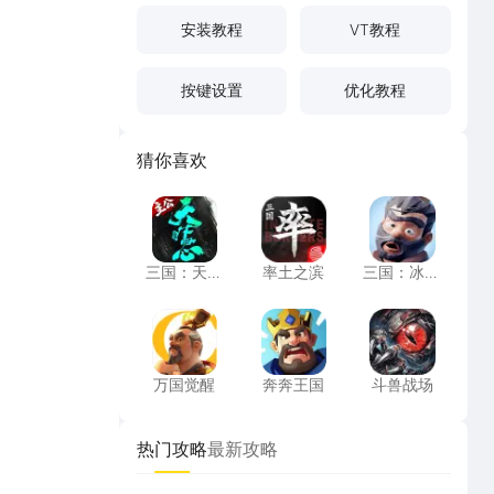
安装教程
VT教程
按键设置
优化教程
猜你喜欢
三国：天下归心
率土之滨
三国：冰河
三国：天下
率土之滨
三国：冰河
归心
时代
万国觉醒
奔奔王国
斗兽战场
万国觉醒
奔奔王国
斗兽战场
热门攻略
最新攻略