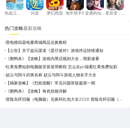
热血江
问道
梦幻西游
地牢猎手6
逆袭的仙
星辰变：
湖：觉醒
王
归来
热门攻略
最新攻略
雷电模拟器电量商城商品兑换教程
【公告】关于益玩渠道《蛋仔派对》游戏停运转移通知
《鹅鸭杀》【攻略】游戏内黑话规则大全，萌新速看
红果免费短剧电脑版安装使用教程 怎么在pc端看红果免费短剧
赵云与阿斗武将名称 赵云与阿斗游戏人物名字大全
【独家攻略】《烈焰觉醒》常见问题答疑篇第一期
《鹅鸭杀》【攻略】角色技能详解
冒险岛怀旧服（电脑版）兑换码礼包大全2026 冒险岛怀旧服（电
脑版）最新可用兑换码CDK合集
雷电圈APP
下载
雷电模拟器官方手游平台, 下载享海量福利