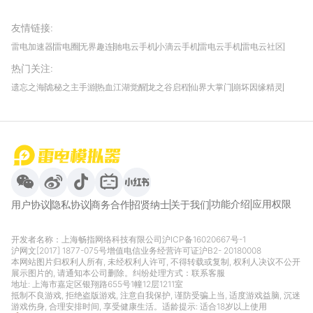
友情链接
:
雷电加速器
雷电圈
无界趣连
驰电云手机
小滴云手机
雷电云手机
雷电云社区
趣氪8
游侠手游
4399游戏资讯
灵宝软件站
不凡游戏网
Gamekee
3G游戏网
热门关注
:
我爱vr网
华军软件园
八门神器
多特软件站
ZOL游戏
玩一玩游戏网
历趣APP下载
特玩游戏网
安卓下载
手游下载
遗忘之海
诡秘之主手游
热血江湖觉醒
龙之谷启程
仙界大掌门
崩坏因缘精灵
饥困荒野
粒粒的小人国
伊莫
白银之城
王者万象棋
望月
最新攻略
首页
微信
微博
抖音
哔哩哔哩
小红书
功能介绍
应用权限
用户协议
隐私协议
商务合作
招贤纳士
关于我们
开发者名称：上海畅指网络科技有限公司
沪ICP备16020667号-1
沪网文[2017] 1877-075号
增值电信业务经营许可证沪B2- 20180008
本网站图片归权利人所有, 未经权利人许可, 不得转载或复制, 权利人决议不公开
展示图片的, 请通知本公司删除。纠纷处理方式：
联系客服
地址: 上海市嘉定区银翔路655号1幢12层1211室
抵制不良游戏, 拒绝盗版游戏, 注意自我保护, 谨防受骗上当, 适度游戏益脑, 沉迷
游戏伤身, 合理安排时间, 享受健康生活。适龄提示: 适合18岁以上使用