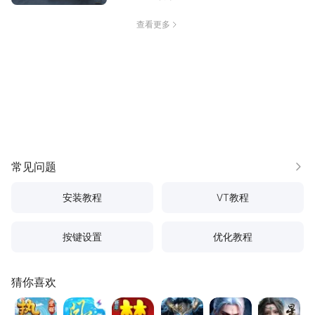
查看更多
常见问题
更多
安装教程
VT教程
按键设置
优化教程
猜你喜欢
热血江湖：觉醒
问道
梦幻西游
地牢猎手6
逆袭的仙王
星辰变