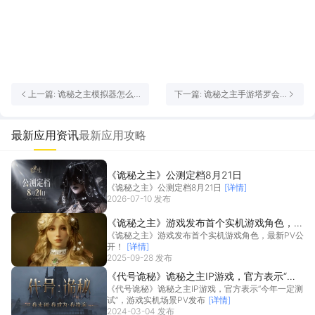
上一篇: 诡秘之主模拟器怎么
下一篇: 诡秘之主手游塔罗会
选 诡秘之主模拟器推荐
攻略 诡秘之主手游塔罗会有什
么用
最新应用资讯
最新应用攻略
《诡秘之主》公测定档8月21日
《诡秘之主》公测定档8月21日
[详情]
2026-07-10 发布
《诡秘之主》游戏发布首个实机游戏角色，最
《诡秘之主》游戏发布首个实机游戏角色，最新PV公
新PV公开！
开！
[详情]
2025-09-28 发布
《代号诡秘》诡秘之主IP游戏，官方表示“今
《代号诡秘》诡秘之主IP游戏，官方表示“今年一定测
年一定测试”，游戏实机场景PV发布
试”，游戏实机场景PV发布
[详情]
2024-03-04 发布