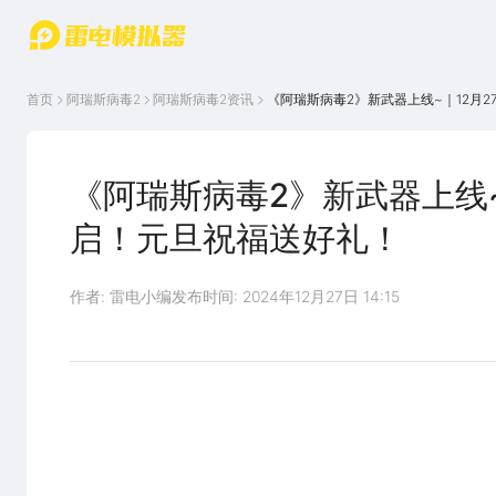
游戏中心
首页
游戏中
雷电圈
首页
阿瑞斯病毒2
阿瑞斯病毒2
资讯
《阿瑞斯病毒2》新武器上线~｜12月
心
云游戏
游戏资
讯
官方论
坛
《阿瑞斯病毒2》新武器上线
WIKI
启！元旦祝福送好礼！
作者: 雷电小编
发布时间: 2024年12月27日 14:15