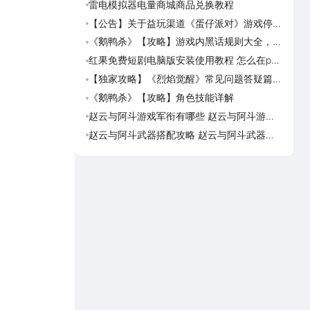
雷电模拟器电量商城商品兑换教程
《盗
海角
【公告】关于益玩渠道《蛋仔派对》游戏停运
《盗
转移通知
踏火
《鹅鸭杀》【攻略】游戏内黑话规则大全，萌
《逆
新速看
族红
红果免费短剧电脑版安装使用教程 怎么在pc
《盗
端看红果免费短剧
【独家攻略】《烈焰觉醒》常见问题答疑篇第
《画狐
一期
《鹅鸭杀》【攻略】角色技能详解
《三国
活动
赵云与阿斗游戏军衔有哪些 赵云与阿斗游戏
美职
军衔对比
篮奇
赵云与阿斗武器搭配攻略 赵云与阿斗武器怎
美职
么搭配
奇迹