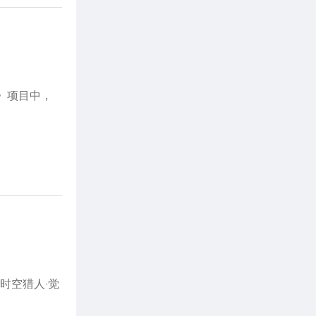
城》项目中，
时空猎人·觉