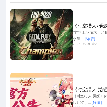
《时空猎人•觉
“非争王位而来，乃执
小孩·...
[详情]
2026-06-30 发布
《时空猎人·觉
《时空猎人·觉醒》
醒》将于...
[详情]