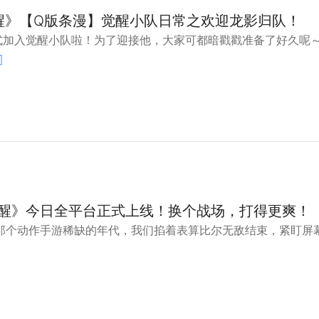
醒》【Q版条漫】觉醒小队日常之欢迎龙影归队！
式加入觉醒小队啦！为了迎接他，大家可都暗戳戳准备了好久呢～
]
醒》今日全平台正式上线！换个战场，打得更爽！
，在那个动作手游稀缺的年代，我们掐着表算比尔无敌结束，紧盯屏