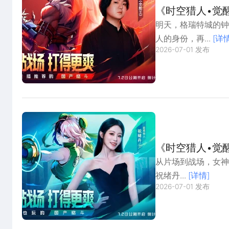
《时空猎人•觉
你开打！
明天，格瑞特城的钟
人的身份，再...
[详情
2026-07-01 发布
《时空猎人•觉
该喊出来了！
从片场到战场，女神也
祝绪丹...
[详情]
2026-07-01 发布