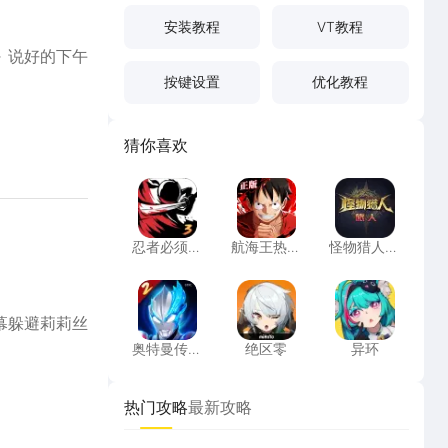
安装教程
VT教程
 说好的下午
按键设置
优化教程
猜你喜欢
忍者必须死3
航海王热血航线
怪物猎人：
忍者必须死
航海王热血
怪物猎人：
3
航线
旅人
奥特曼传奇英雄2
绝区零
异环
幕躲避莉莉丝
奥特曼传奇
绝区零
异环
英雄2
热门攻略
最新攻略