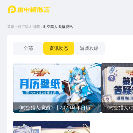
游戏中心
首页
游戏中
雷电圈
首页
时空猎人·觉醒
时空猎人·觉醒资讯
心
云游戏
游戏资
讯
官方论
坛
全部
资讯动态
游戏攻略
WIKI
《时空猎人·觉醒》 | 2026马年日历
《时空猎人•
【八月】
热门问题Q&