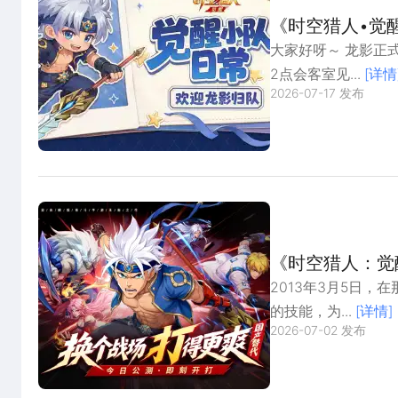
《时空猎人•觉
大家好呀～ 龙影正
2点会客室见...
[详情
2026-07-17 发布
《时空猎人：觉
2013年3月5日
的技能，为...
[详情]
2026-07-02 发布