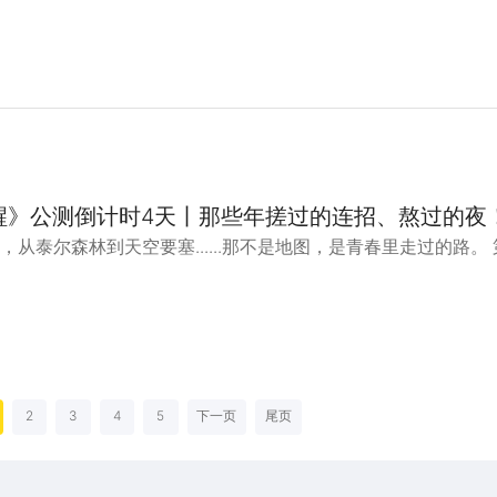
醒》公测倒计时4天丨那些年搓过的连招、熬过的夜
从泰尔森林到天空要塞......那不是地图，是青春里走过的路。
2
3
4
5
下一页
尾页