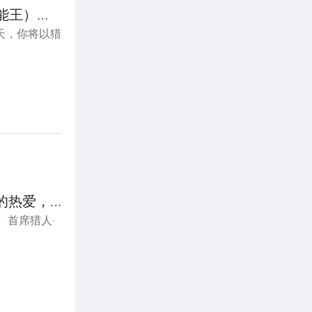
能王）邀
天，你将以猎
的热爱，
 首席猎人·