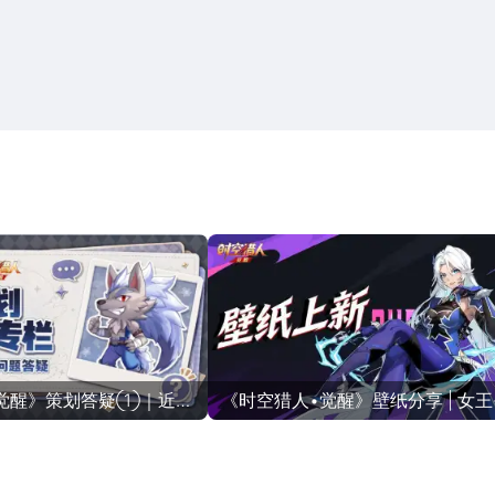
搜索
热搜游戏
觉醒》策划答疑①｜近期
《时空猎人•觉醒》壁纸分享 | 女王
A，你关心的问题都有回应
月