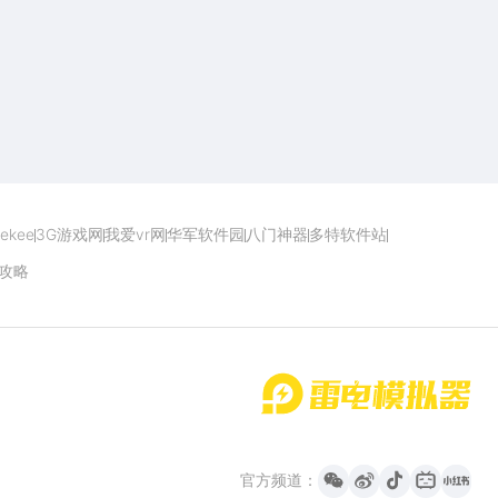
点击下载
ekee
3G游戏网
我爱vr网
华军软件园
八门神器
多特软件站
攻略
首页
微信
微博
抖音
哔哩哔哩
小红书
官方频道：