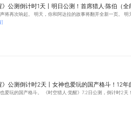
醒》公测倒计时1天丨明日公测！首席猎人·陈伯（全
声将再次响起。 明天，你和阿达拉的故事将翻开全新一页。 明
]
醒》公测倒计时2天丨女神也爱玩的国产格斗！12年
爱玩的国产格斗。 《时空猎人·觉醒》7.2日公测，倒计时2天！