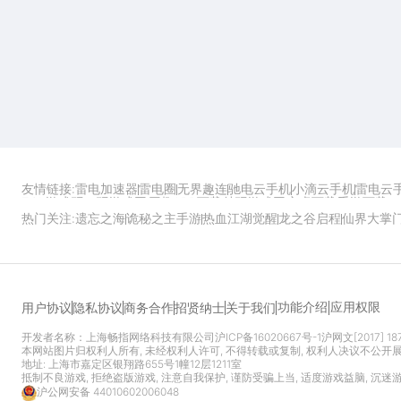
友情链接:
雷电加速器
雷电圈
无界趣连
驰电云手机
小滴云手机
雷电云
ZOL游戏
玩一玩游戏网
历趣APP下载
特玩游戏网
安卓下载
手游下载
热门关注:
遗忘之海
诡秘之主手游
热血江湖觉醒
龙之谷启程
仙界大掌
功能介绍
应用权限
用户协议
隐私协议
商务合作
招贤纳士
关于我们
开发者名称：上海畅指网络科技有限公司
沪ICP备16020667号-1
沪网文[2017] 18
本网站图片归权利人所有, 未经权利人许可, 不得转载或复制, 权利人决议不公开
地址: 上海市嘉定区银翔路655号1幢12层1211室
抵制不良游戏, 拒绝盗版游戏, 注意自我保护, 谨防受骗上当, 适度游戏益脑, 沉迷
沪公网安备 44010602006048