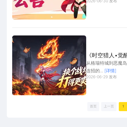
2026-06-30 发布
《时空猎人•觉
从格瑞特城到恶魔岛，
连招的...
[详情]
2026-06-29 发布
首页
上一页
1