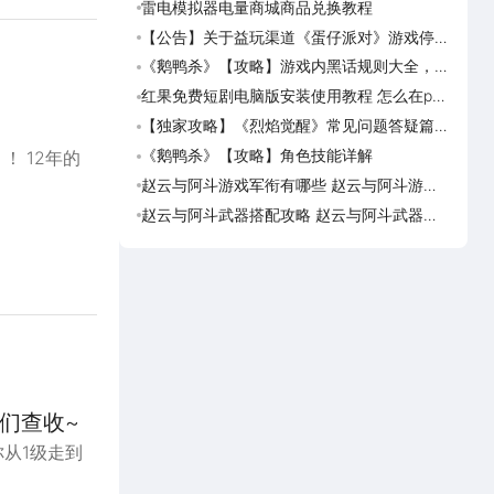
雷电模拟器电量商城商品兑换教程
《盗
海角
【公告】关于益玩渠道《蛋仔派对》游戏停运
《盗
转移通知
踏火
《鹅鸭杀》【攻略】游戏内黑话规则大全，萌
《逆
新速看
族红
红果免费短剧电脑版安装使用教程 怎么在pc
《盗
端看红果免费短剧
【独家攻略】《烈焰觉醒》常见问题答疑篇第
《画狐
一期
《鹅鸭杀》【攻略】角色技能详解
《三国
！ 12年的
活动
赵云与阿斗游戏军衔有哪些 赵云与阿斗游戏
美职
军衔对比
篮奇
赵云与阿斗武器搭配攻略 赵云与阿斗武器怎
美职
么搭配
奇迹
们查收~
从1级走到