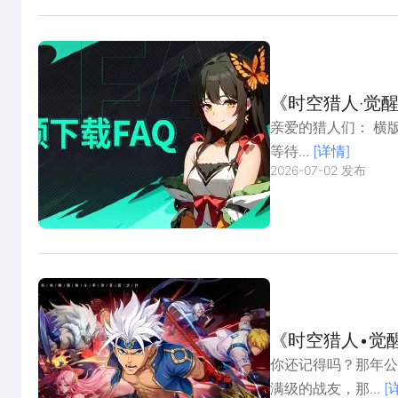
《时空猎人·觉
亲爱的猎人们： 横版
等待...
[详情]
2026-07-02 发布
《时空猎人•觉
你还记得吗？那年公
满级的战友，那...
[