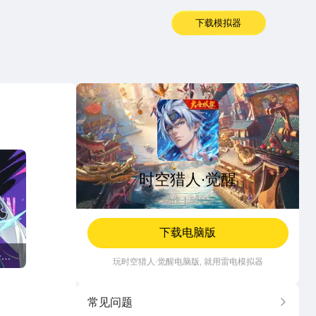
下载模拟器
时空猎人·觉醒
时空猎人·觉醒
动作
535M
下载电脑版
·冷
玩
时空猎人·觉醒
电脑版, 就用雷电模拟器
常见问题
更多