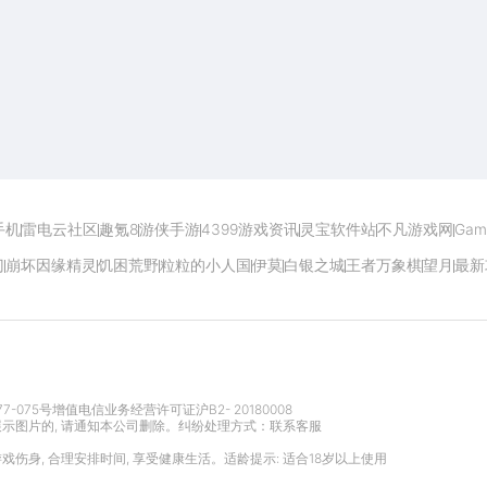
开启电脑玩手游极致体验
手机
雷电云社区
趣氪8
游侠手游
4399游戏资讯
灵宝软件站
不凡游戏网
Gam
门
崩坏因缘精灵
饥困荒野
粒粒的小人国
伊莫
白银之城
王者万象棋
望月
最新
77-075号
增值电信业务经营许可证沪B2- 20180008
展示图片的, 请通知本公司删除。纠纷处理方式：
联系客服
游戏伤身, 合理安排时间, 享受健康生活。适龄提示: 适合18岁以上使用