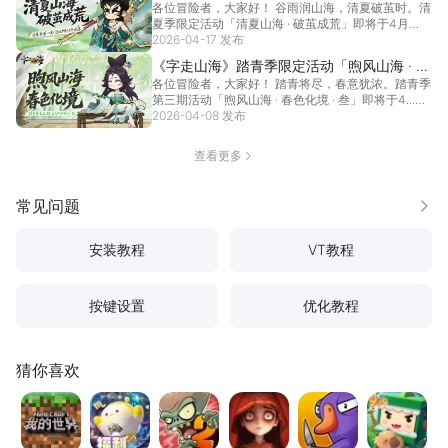
各位冒险者，大家好！ 谷雨润山海，清夏破茧时。清
茧成荒」即将开启！
夏季限定活动「清夏山海 · 破茧成荒」即将于4月
20...
2026-04-17 发布
[详情]
《字走山海》踏青季限定活动「煦风山海 · 春
各位冒险者，大家好！ 踏青将尽，春意犹浓。踏青季
色化境 ·叁」即将开启！
第三期活动「煦风山海 · 春色化境 · 叁」即将于4...
2026-04-08 发布
[详情]
查看更多
常见问题
更多
安装教程
VT教程
按键设置
优化教程
猜你喜欢
我的世界
蛋仔派对
植物大战僵尸2高清版
超自然行动组
鹅鸭杀
迷你世