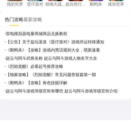
我的世界
蛋仔派对
植物大战
超自然行
鹅鸭杀
迷你世界
僵尸2高清
动组
版
热门攻略
最新攻略
雷电模拟器电量商城商品兑换教程
【公告】关于益玩渠道《蛋仔派对》游戏停运转移通知
《鹅鸭杀》【攻略】游戏内黑话规则大全，萌新速看
赵云与阿斗武将名称 赵云与阿斗游戏人物名字大全
《烈焰觉醒》必看起号推荐攻略
【独家攻略】《烈焰觉醒》常见问题答疑篇第一期
《鹅鸭杀》【攻略】角色技能详解
赵云与阿斗游戏等级官衔有哪些 赵云与阿斗游戏等级官衔介绍
雷电圈APP
下载
雷电模拟器官方手游平台, 下载享海量福利