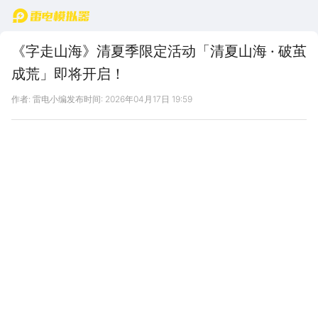
首页
《字走山海》清夏季限定活动「清夏山海 · 破茧
成荒」即将开启！
作者: 雷电小编
发布时间: 2026年04月17日 19:59
清夏礼包码：QXSHANHAI1
「清夏山海 · 破茧成荒」活动内容一览