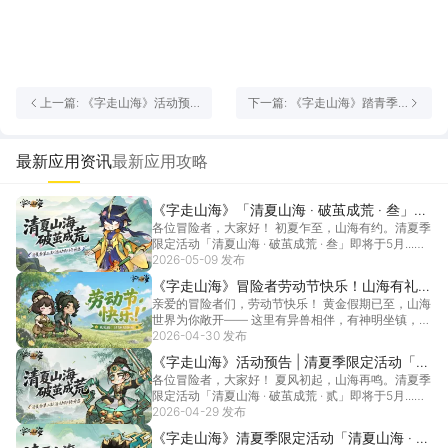
上一篇: 《字走山海》活动预
下一篇: 《字走山海》踏青季
告 | 清夏季限定活动「清夏山
限定活动「煦风山海 · 春色化
海 · 破茧成荒 · 贰」即将开
境 ·叁」即将开启！
启！
最新应用资讯
最新应用攻略
《字走山海》「清夏山海 · 破茧成荒 · 叁」即
各位冒险者，大家好！ 初夏乍至，山海有约。清夏季
将开启！
限定活动「清夏山海 · 破茧成荒 · 叁」即将于5月...
2026-05-09 发布
[详情]
《字走山海》冒险者劳动节快乐！山海有礼伴
亲爱的冒险者们，劳动节快乐！ 黄金假期已至，山海
君行，处处皆是好风景~
世界为你敞开—— 这里有异兽相伴，有神明坐镇，还
有无...
2026-04-30 发布
[详情]
《字走山海》活动预告 | 清夏季限定活动「清
各位冒险者，大家好！ 夏风初起，山海再鸣。清夏季
夏山海 · 破茧成荒 · 贰」即将开启！
限定活动「清夏山海 · 破茧成荒 · 贰」即将于5月...
2026-04-29 发布
[详情]
《字走山海》清夏季限定活动「清夏山海 · 破