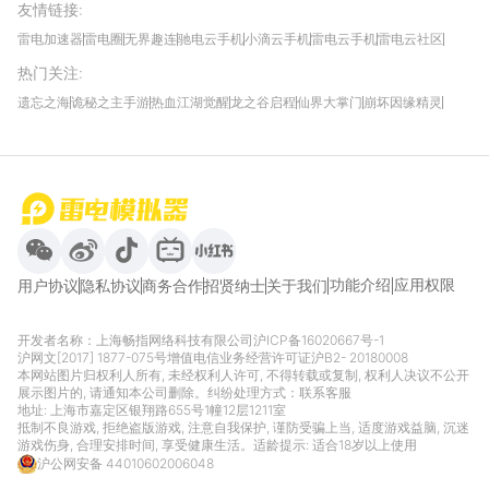
友情链接
:
雷电加速器
雷电圈
无界趣连
驰电云手机
小滴云手机
雷电云手机
雷电云社区
趣氪8
游侠手游
4399游戏资讯
灵宝软件站
不凡游戏网
Gamekee
3G游戏网
热门关注
:
我爱vr网
华军软件园
八门神器
多特软件站
ZOL游戏
玩一玩游戏网
历趣APP下载
特玩游戏网
安卓下载
手游下载
遗忘之海
诡秘之主手游
热血江湖觉醒
龙之谷启程
仙界大掌门
崩坏因缘精灵
饥困荒野
粒粒的小人国
伊莫
白银之城
王者万象棋
望月
最新攻略
首页
微信
微博
抖音
哔哩哔哩
小红书
功能介绍
应用权限
用户协议
隐私协议
商务合作
招贤纳士
关于我们
开发者名称：上海畅指网络科技有限公司
沪ICP备16020667号-1
沪网文[2017] 1877-075号
增值电信业务经营许可证沪B2- 20180008
本网站图片归权利人所有, 未经权利人许可, 不得转载或复制, 权利人决议不公开
展示图片的, 请通知本公司删除。纠纷处理方式：
联系客服
地址: 上海市嘉定区银翔路655号1幢12层1211室
抵制不良游戏, 拒绝盗版游戏, 注意自我保护, 谨防受骗上当, 适度游戏益脑, 沉迷
游戏伤身, 合理安排时间, 享受健康生活。适龄提示: 适合18岁以上使用
沪公网安备 44010602006048