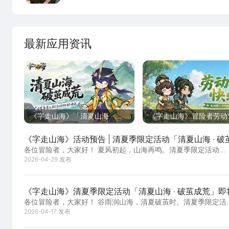
最新应用资讯
《字走山海》「清夏山海 · 破
《字走山海》冒险者劳动
茧成荒 · 叁」即将开启！
乐！山海有礼伴君行，处
《字走山海》活动预告 | 清夏季限定活动「清夏山海 · 破
是好风景~
各位冒险者，大家好！ 夏风初起，山海再鸣。清夏季限定活动
· 贰」即将开启！
「清夏山海 · 破茧成荒 · 贰」即将于5月...
2026-04-29 发布
《字走山海》清夏季限定活动「清夏山海 · 破茧成荒」即
各位冒险者，大家好！ 谷雨润山海，清夏破茧时。清夏季限定活
启！
动「清夏山海 · 破茧成荒」即将于4月20...
2026-04-17 发布