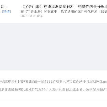
」即将
《字走山海》神通流派深度解析：构筑你的最强Buil
[详情]
在《字走山海》的探索中，除了通用的属性强化神通（如
击、生命）外，真正的乐趣在于围绕特定“关键字...
2026-03-08 发布
开启电脑玩手游极致体验
手机
雷电云社区
趣氪8
游侠手游
4399游戏资讯
灵宝软件站
不凡游戏网
Gam
门
崩坏因缘精灵
饥困荒野
粒粒的小人国
伊莫
白银之城
王者万象棋
望月
最新