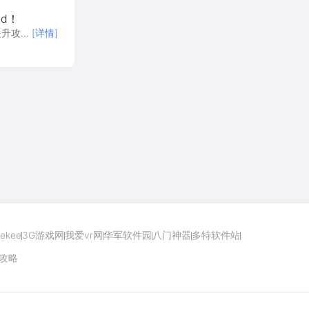
d！
提升攻
[详情]
点击下载
ekee
3G游戏网
我爱vr网
华军软件园
八门神器
多特软件站
攻略