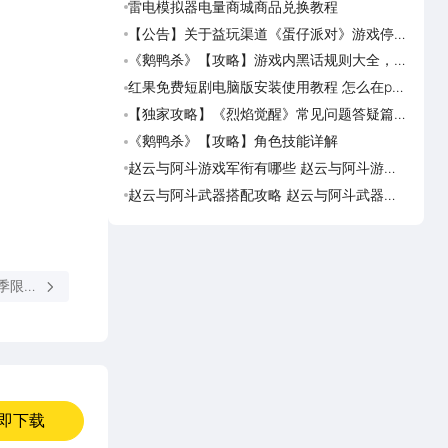
雷电模拟器电量商城商品兑换教程
《盗
海角
【公告】关于益玩渠道《蛋仔派对》游戏停运
《盗
转移通知
踏火
《鹅鸭杀》【攻略】游戏内黑话规则大全，萌
《逆
新速看
族红
红果免费短剧电脑版安装使用教程 怎么在pc
《盗
端看红果免费短剧
【独家攻略】《烈焰觉醒》常见问题答疑篇第
《画狐
一期
《鹅鸭杀》【攻略】角色技能详解
《三国
活动
赵云与阿斗游戏军衔有哪些 赵云与阿斗游戏
美职
军衔对比
篮奇
赵云与阿斗武器搭配攻略 赵云与阿斗武器怎
美职
么搭配
奇迹
夏季限定
将开启！
即下载