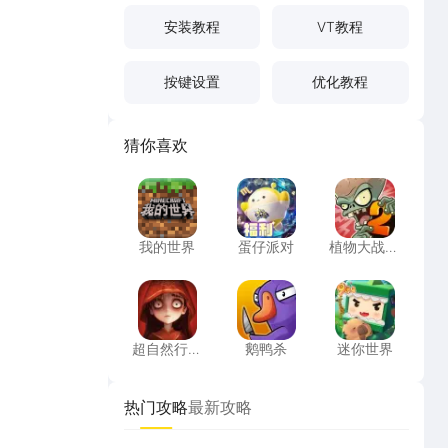
安装教程
VT教程
按键设置
优化教程
猜你喜欢
我的世界
蛋仔派对
植物大战僵
我的世界
蛋仔派对
植物大战僵
尸2高清版
超自然行动组
鹅鸭杀
迷你世界
超自然行动
鹅鸭杀
迷你世界
组
热门攻略
最新攻略