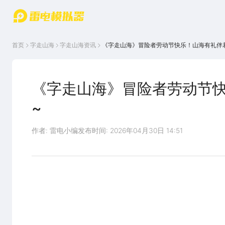
游戏中心
首页
游戏中
雷电圈
首页
字走山海
字走山海
资讯
《字走山海》冒险者劳动节快乐！山海有礼伴
心
云游戏
游戏资
讯
官方论
坛
《字走山海》冒险者劳动节
WIKI
~
作者: 雷电小编
发布时间: 2026年04月30日 14:51