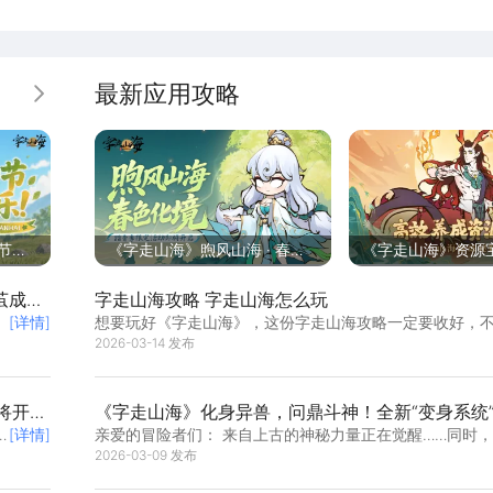
最新应用攻略
更多
节快
《字走山海》煦风山海 · 春色
《字走山海》资源
处皆
化境
匮乏，高效养成全
茧成荒
字走山海攻略 字走山海怎么玩
[详情]
想要玩好《字走山海》，这份字走山海攻略一定要收好，
手入门开荒还是后期进阶提升，它能帮你理清思路、少走
2026-03-14 发布
戏以文字组合为核心，搭配山海异兽与Roguelike探索玩法
来就从基础玩法、养成技巧到关卡通关，一步步带你吃透
将开
《字走山海》化身异兽，问鼎斗神！全新“变身系统”
[详情]
亲爱的冒险者们： 来自上古的神秘力量正在觉醒……同时
场”来袭！
卷整个山海世界的巅峰对决也即将拉开序幕。...
2026-03-09 发布