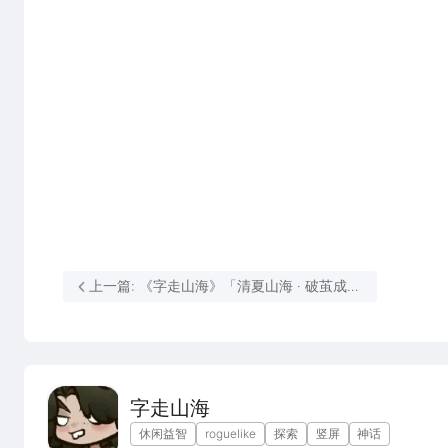
上一篇: 《字走山海》「清夏山海 · 破茧成荒
· 叁」即将开启！
字走山海
休闲益智
roguelike
探索
竖屏
神话