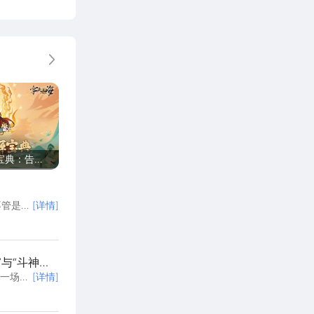
更多
宝典：告别
攻略
不管是新
[详情]
弯路。游
，接下
字走山海
与“斗神战
，一场席
[详情]