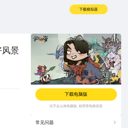
下载模拟器
字走山海
好风景
字走山海
休闲益智
217M
下载电脑版
玩
字走山海
电脑版, 就用雷电模拟器
常见问题
更多