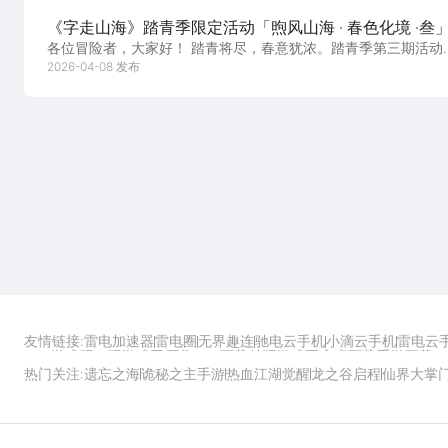
《字走山海》踏青季限定活动「煦风山海 · 春色化境 ·叁
各位冒险者，大家好！ 踏青将尽，春意犹浓。踏青季第三期活动
开启！
「煦风山海 · 春色化境 · 叁」即将于4...
2026-04-08 发布
友情链接:
雷电加速器
雷电圈
无界趣连
驰电云手机
小滴云手机
雷电云
ZOL游戏
玩一玩游戏网
历趣APP下载
特玩游戏网
安卓下载
手游下载
热门关注:
遗忘之海
诡秘之主手游
热血江湖觉醒
龙之谷启程
仙界大掌