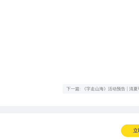
下一篇: 《字走山海》活动预告 | 清
活动「清夏山海 · 破茧成荒 · 贰」即
立