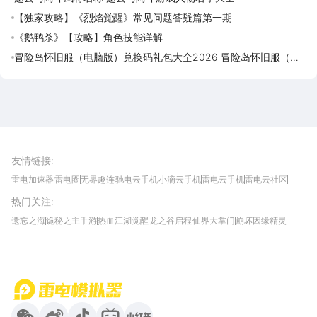
【独家攻略】《烈焰觉醒》常见问题答疑篇第一期
《鹅鸭杀》【攻略】角色技能详解
冒险岛怀旧服（电脑版）兑换码礼包大全2026 冒险岛怀旧服（电
脑版）最新可用兑换码CDK合集
雷电圈APP
下载
雷电模拟器官方手游平台, 下载享海量福利
友情链接
:
雷电加速器
雷电圈
无界趣连
驰电云手机
小滴云手机
雷电云手机
雷电云社区
趣氪8
游侠手游
4399游戏资讯
灵宝软件站
不凡游戏网
Gamekee
3G游戏网
热门关注
:
我爱vr网
华军软件园
八门神器
多特软件站
ZOL游戏
玩一玩游戏网
历趣APP下载
特玩游戏网
安卓下载
手游下载
遗忘之海
诡秘之主手游
热血江湖觉醒
龙之谷启程
仙界大掌门
崩坏因缘精灵
饥困荒野
粒粒的小人国
伊莫
白银之城
王者万象棋
望月
最新攻略
首页
微信
微博
抖音
哔哩哔哩
小红书