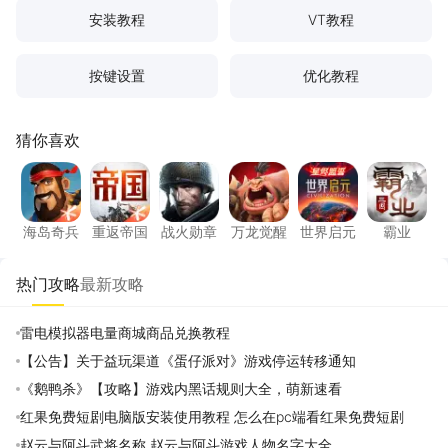
安装教程
VT教程
按键设置
优化教程
猜你喜欢
海岛奇兵
重返帝国
战火勋章
万龙觉醒
世界启元
霸业
海岛奇兵
重返帝国
战火勋章
万龙觉醒
世界启元
霸业
热门攻略
最新攻略
雷电模拟器电量商城商品兑换教程
【公告】关于益玩渠道《蛋仔派对》游戏停运转移通知
《鹅鸭杀》【攻略】游戏内黑话规则大全，萌新速看
红果免费短剧电脑版安装使用教程 怎么在pc端看红果免费短剧
赵云与阿斗武将名称 赵云与阿斗游戏人物名字大全