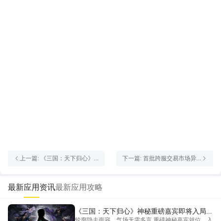
上一篇: 《三国：天下归心》
下一篇: 首批跨服交易市场异
跨服交易处理进度及相关声明
常漏洞及违规账号封禁处理公
告
最新应用资讯
最新应用攻略
《三国：天下归心》神秘重磅嘉宾即将入局三
轮廓隐去面容，气场无需多言 重磅神秘嘉宾就位，入
国沙盘！