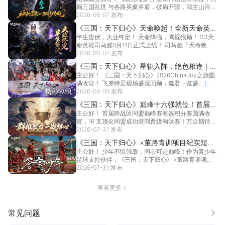
局三国乱世 与各路英豪并肩，破局开疆，我主山河
2026-08-07 发布
[详情]
《三国：天下归心》天命唤起！全新天命英雄
半生蛰伏，大业终定！ 天命降临，鹰视狼顾！ S3天
司马懿8月11日正式上线
命英雄司马懿8月11日正式上线！ 司马懿「天命唤
起...
2026-08-07 发布
[详情]
《三国：天下归心》星轨入阵，绝色相逢｜
主公好！ 《三国：天下归心》2026ChinaJoy之旅圆
ChinaJoy 归心盛会高光回顾
满收官！ 飞弟特呈现场盛况回顾，邀君一览盛...
[详
情]
2026-08-05 发布
《三国：天下归心》巅峰十六强就位！首届跨
主公好！ 首届跨战区同盟巅峰赛海选积分赛圆满收
战区同盟巅峰赛淘汰赛明日起开战！
官，16 支顶尖同盟成功突围晋级淘汰赛！万众期待的
强强...
2026-07-31 发布
[详情]
《三国：天下归心》×董路青训项目纪实短片
主公好！ 少年不惧强敌，同心可赴巅峰！作为青少年
正式发布！
足球支持伙伴，《三国：天下归心》×董路青训项目
纪实短...
2026-07-31 发布
[详情]
查看更多
常见问题
更多