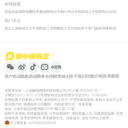
友情链接
:
雷电加速器
雷电圈
无界趣连
驰电云手机
小滴云手机
雷电云手机
雷电云社区
趣氪8
游侠手游
4399游戏资讯
灵宝软件站
不凡游戏网
Gamekee
3G游戏网
热门关注
:
我爱vr网
华军软件园
八门神器
多特软件站
ZOL游戏
玩一玩游戏网
历趣APP下载
特玩游戏网
安卓下载
手游下载
遗忘之海
诡秘之主手游
热血江湖觉醒
龙之谷启程
仙界大掌门
崩坏因缘精灵
饥困荒野
粒粒的小人国
伊莫
白银之城
王者万象棋
望月
最新攻略
首页
微信
微博
抖音
哔哩哔哩
小红书
功能介绍
应用权限
用户协议
隐私协议
商务合作
招贤纳士
关于我们
开发者名称：上海畅指网络科技有限公司
沪ICP备16020667号-1
沪网文[2017] 1877-075号
增值电信业务经营许可证沪B2- 20180008
本网站图片归权利人所有, 未经权利人许可, 不得转载或复制, 权利人决议不公开
展示图片的, 请通知本公司删除。纠纷处理方式：
联系客服
地址: 上海市嘉定区银翔路655号1幢12层1211室
抵制不良游戏, 拒绝盗版游戏, 注意自我保护, 谨防受骗上当, 适度游戏益脑, 沉迷
游戏伤身, 合理安排时间, 享受健康生活。适龄提示: 适合18岁以上使用
沪公网安备 44010602006048