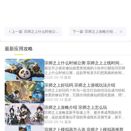
上一篇: 宗师之上什么时候公
下一篇: 宗师之上攻略介绍 宗
测 宗师之上上线时间介绍
师之上怎么玩
最新应用攻略
宗师之上什么时候公测 宗师之上上线时间介
最近不少喜欢修仙放置类游戏的小伙伴们都在问宗师
绍
之上什么时候公测，这款带有东方幻想风格的休闲新
作最近还联动了浪浪山小妖怪，也是吸引了大批玩家
2026-05-18 发布
的关注，下面就来介绍一下宗师之上什么时候公测，
宗师之上好玩吗 宗师之上游戏玩法介绍
提前掌握准确的上线日期，做好预约准备，就不会错
宗师之上好玩吗？作为一款主打自由功法合成与轻松
过一系列的
[详情]
放置的修仙手游，它跳出传统修仙的固化套路，用“废
功变神技”的合成玩法和离线成长机制，给玩家带来足
2026-05-14 发布
够新鲜的修仙体验。宗师之上好玩吗？无论你是喜欢
宗师之上攻略介绍 宗师之上怎么玩
钻研流派搭配的策略党，还是只想轻松挂机养成的休
宗师之上攻略是新手快速上手、避开养成弯路的关
闲党，
[详情]
键，这款放置修仙手游的养成线长且细节多，抓不住
重点易浪费资源、拖慢境界进度。宗师之上攻略核心
2026-05-14 发布
围绕“资源优先级+流派搭建+长线挂机”展开，从开局
宗师之上模拟器怎么选 宗师之上模拟器推荐