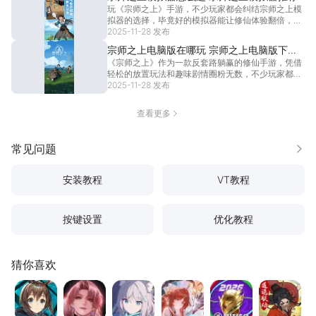
领奖励到后期功法搭配，每一步都有讲究，想要高效
玩《宗师之上》手游，不少玩家都会纠结宗师之上模
冲榜、稳
[详情]
拟器的选择，毕竟好的模拟器能让修仙体验翻倍，而
选对宗师之上模拟器，不仅能摆脱手机小屏的限制，
2025-11-28 发布
还能让“躺赢成仙”的过程更顺畅。本期小编就来给大
宗师之上电脑版在哪玩 宗师之上电脑版下载
家推荐一个合适的模拟器，让大家可以更好地享受
《宗师之上》作为一款反套路躺赢的修仙手游，凭借
地址推荐
3D大世界
[详情]
轻松的放置玩法和趣味剧情圈粉无数，不少玩家都想
在电脑上享受更沉浸的体验，宗师之上电脑版也因此
2025-11-28 发布
成为热门搜索。相比于手机小屏，宗师之上电脑版能
带来更广阔的视野和更舒适的操作，无论是轻功探索
查看更多
3D大世界
[详情]
常见问题
更多
安装教程
VT教程
按键设置
优化教程
猜你喜欢
明日方舟
无期迷途
蔚蓝档案
龙族：卡塞尔之门
最佳球会
寻道大