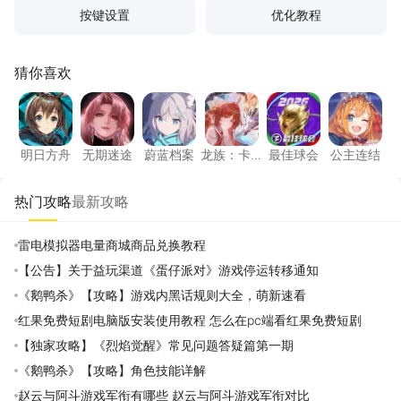
按键设置
优化教程
猜你喜欢
明日方舟
无期迷途
蔚蓝档案
龙族：卡塞尔之门
最佳球会
公主连
明日方舟
无期迷途
蔚蓝档案
龙族：卡
最佳球会
公主连结
塞尔之门
热门攻略
最新攻略
雷电模拟器电量商城商品兑换教程
【公告】关于益玩渠道《蛋仔派对》游戏停运转移通知
《鹅鸭杀》【攻略】游戏内黑话规则大全，萌新速看
红果免费短剧电脑版安装使用教程 怎么在pc端看红果免费短剧
【独家攻略】《烈焰觉醒》常见问题答疑篇第一期
《鹅鸭杀》【攻略】角色技能详解
赵云与阿斗游戏军衔有哪些 赵云与阿斗游戏军衔对比