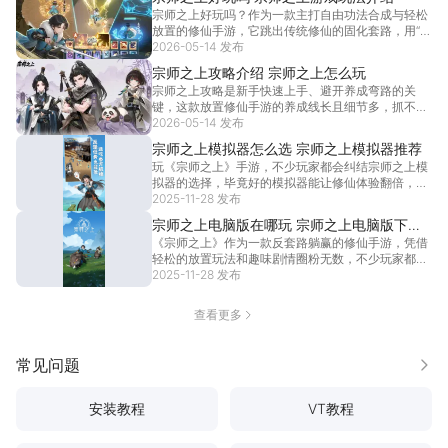
提前掌握准确的上线日期，做好预约准备，就不会错
宗师之上好玩吗？作为一款主打自由功法合成与轻松
过一系列的
[详情]
放置的修仙手游，它跳出传统修仙的固化套路，用“废
功变神技”的合成玩法和离线成长机制，给玩家带来足
2026-05-14 发布
够新鲜的修仙体验。宗师之上好玩吗？无论你是喜欢
宗师之上攻略介绍 宗师之上怎么玩
钻研流派搭配的策略党，还是只想轻松挂机养成的休
宗师之上攻略是新手快速上手、避开养成弯路的关
闲党，
[详情]
键，这款放置修仙手游的养成线长且细节多，抓不住
重点易浪费资源、拖慢境界进度。宗师之上攻略核心
2026-05-14 发布
围绕“资源优先级+流派搭建+长线挂机”展开，从开局
宗师之上模拟器怎么选 宗师之上模拟器推荐
领奖励到后期功法搭配，每一步都有讲究，想要高效
玩《宗师之上》手游，不少玩家都会纠结宗师之上模
冲榜、稳
[详情]
拟器的选择，毕竟好的模拟器能让修仙体验翻倍，而
选对宗师之上模拟器，不仅能摆脱手机小屏的限制，
2025-11-28 发布
还能让“躺赢成仙”的过程更顺畅。本期小编就来给大
宗师之上电脑版在哪玩 宗师之上电脑版下载
家推荐一个合适的模拟器，让大家可以更好地享受
《宗师之上》作为一款反套路躺赢的修仙手游，凭借
地址推荐
3D大世界
[详情]
轻松的放置玩法和趣味剧情圈粉无数，不少玩家都想
在电脑上享受更沉浸的体验，宗师之上电脑版也因此
2025-11-28 发布
成为热门搜索。相比于手机小屏，宗师之上电脑版能
带来更广阔的视野和更舒适的操作，无论是轻功探索
查看更多
3D大世界
[详情]
常见问题
更多
安装教程
VT教程