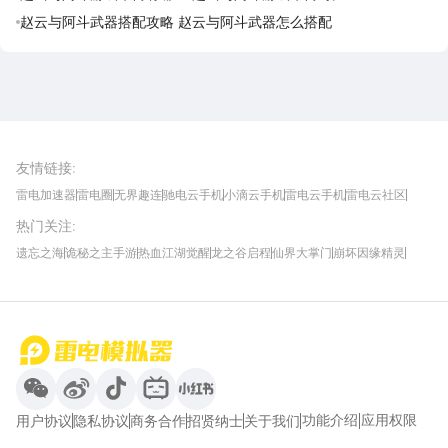
赵云与阿斗武器搭配攻略 赵云与阿斗武器怎么搭配
雷电圈APP
下载
雷电模拟器官方手游平台, 下载享海量福利
友情链接
:
雷电加速器
雷电圈
无界趣连
驰电云手机
小滴云手机
雷电云手机
雷电云社区
趣氪8
游侠手游
4399游戏资讯
灵宝软件站
不凡游戏网
Gamekee
3G游戏网
热门关注
:
我爱vr网
华军软件园
八门神器
多特软件站
ZOL游戏
玩一玩游戏网
历趣APP下载
特玩游戏网
安卓下载
手游下载
遗忘之海
诡秘之主手游
热血江湖觉醒
龙之谷启程
仙界大掌门
崩坏因缘精灵
饥困荒野
粒粒的小人国
伊莫
白银之城
王者万象棋
望月
最新攻略
首页
微信
微博
抖音
哔哩哔哩
小红书
功能介绍
应用权限
用户协议
隐私协议
商务合作
招贤纳士
关于我们