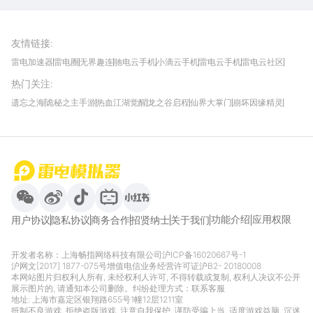
雷电模拟器官方手游平台, 下载享海量福利
友情链接
:
雷电加速器
雷电圈
无界趣连
驰电云手机
小滴云手机
雷电云手机
雷电云社区
趣氪8
游侠手游
4399游戏资讯
灵宝软件站
不凡游戏网
Gamekee
3G游戏网
热门关注
:
我爱vr网
华军软件园
八门神器
多特软件站
ZOL游戏
玩一玩游戏网
历趣APP下载
特玩游戏网
安卓下载
手游下载
遗忘之海
诡秘之主手游
热血江湖觉醒
龙之谷启程
仙界大掌门
崩坏因缘精灵
饥困荒野
粒粒的小人国
伊莫
白银之城
王者万象棋
望月
最新攻略
首页
微信
微博
抖音
哔哩哔哩
小红书
功能介绍
应用权限
用户协议
隐私协议
商务合作
招贤纳士
关于我们
开发者名称：上海畅指网络科技有限公司
沪ICP备16020667号-1
沪网文[2017] 1877-075号
增值电信业务经营许可证沪B2- 20180008
本网站图片归权利人所有, 未经权利人许可, 不得转载或复制, 权利人决议不公开
展示图片的, 请通知本公司删除。纠纷处理方式：
联系客服
地址: 上海市嘉定区银翔路655号1幢12层1211室
抵制不良游戏, 拒绝盗版游戏, 注意自我保护, 谨防受骗上当, 适度游戏益脑, 沉迷