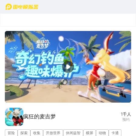
首页
宣传片
图集(1/5)
1千
人
疯狂的麦吉梦
预约
冒险
探索
收集
开放世界
休闲益智
横屏
动物
卡通