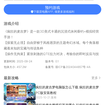
3D
预约游戏
下载雷电圈APP, 领更多游戏福利
游戏介绍
《疯狂的麦吉梦》是一款3D美式卡通的沉浸式休闲垂钓+模拟经营​​
手游！
【探索无止境】自由穿梭于风格迥异的主题奇幻水域。每个角落都
藏着未知的宝藏与传说鱼种
【操作无拘束】紧张刺激的QTE拉力对决，考验你的即时反应与技
巧，每一次咬钩都充满动感十足的互动乐趣，享受指尖上的垂钓快
更新时间:
2025-09-24
版本号:
0.1
感！
包体大小:
457.2M
备案号:
琼ICP备2024044857号-4A
【收集无上限】解锁千奇百怪的稀有鱼类，打造属于你的钓鱼图
鉴。
最新攻略
更多
【经营无极限】用渔获、菜品、鱼油构建商业版图，成为梦岛最狂
疯狂的麦吉梦电脑版怎么下载 疯狂的麦吉梦
热的渔业大亨！
PC版安装教程
2025-10-21 发布
疯狂的麦吉梦模拟器选哪个 玩疯狂的麦吉梦