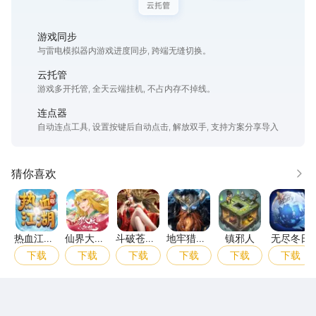
游戏同步
与雷电模拟器内游戏进度同步, 跨端无缝切换。
云托管
游戏多开托管, 全天云端挂机, 不占内存不掉线。
连点器
自动连点工具, 设置按键后自动点击, 解放双手, 支持方案分享导入
猜你喜欢
更多
热血江湖：觉醒
仙界大掌门
斗破苍穹：斗帝之路
地牢猎手6
镇邪人
无尽
热血江
仙界大掌
斗破苍
地牢猎手
镇邪人
无尽冬日
湖：觉醒
门
穹：斗帝
6
下载
下载
下载
下载
下载
下载
之路
雷电圈APP
下载