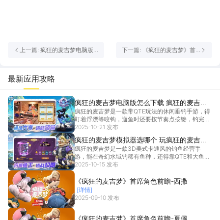
上一篇: 疯狂的麦吉梦电脑版
下一篇: 《疯狂的麦吉梦》首
怎么下载 疯狂的麦吉梦PC版
席角色前瞻-西撒
安装教程
最新应用攻略
疯狂的麦吉梦电脑版怎么下载 疯狂的麦吉梦
疯狂的麦吉梦是一款带QTE玩法的休闲垂钓手游，得
PC版安装教程
盯着浮漂等咬钩，遛鱼时还要按节奏点按键，钓完还
能养渔场。觉得在手机小屏幕上玩得不尽兴的话，可
2025-10-21 发布
以试试疯狂的麦吉梦电脑版。推荐通过雷电模拟器玩
疯狂的麦吉梦模拟器选哪个 玩疯狂的麦吉梦
疯狂的麦吉梦电脑版，可以清晰展示游戏内的鱼漂动
疯狂的麦吉梦是一款3D美式卡通风的钓鱼经营手
推荐用雷电模拟器
静、QT
[详情]
游，能在奇幻水域钓稀有鱼种，还得靠QTE和大鱼拉
扯博弈。想要玩得尽兴，选对疯狂的麦吉梦模拟器很
2025-10-15 发布
重要，它把手机里的渔场场景放大，连鱼鳞的光泽、
钓竿的木纹都看得真切。疯狂的麦吉梦模拟器推荐雷
《疯狂的麦吉梦》首席角色前瞻-西撒
电模拟器，
[详情]
[详情]
2025-09-10 发布
《疯狂的麦吉梦》首席角色前瞻-夏佩