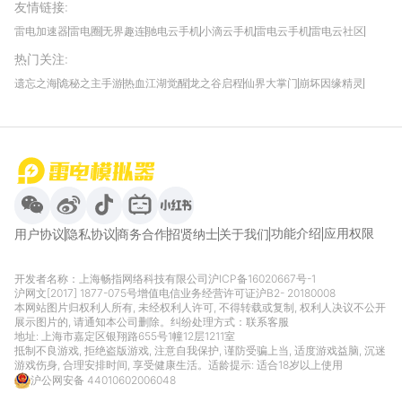
友情链接
:
雷电加速器
雷电圈
无界趣连
驰电云手机
小滴云手机
雷电云手机
雷电云社区
趣氪8
游侠手游
4399游戏资讯
灵宝软件站
不凡游戏网
Gamekee
3G游戏网
热门关注
:
我爱vr网
华军软件园
八门神器
多特软件站
ZOL游戏
玩一玩游戏网
历趣APP下载
特玩游戏网
安卓下载
手游下载
遗忘之海
诡秘之主手游
热血江湖觉醒
龙之谷启程
仙界大掌门
崩坏因缘精灵
饥困荒野
粒粒的小人国
伊莫
白银之城
王者万象棋
望月
最新攻略
首页
微信
微博
抖音
哔哩哔哩
小红书
功能介绍
应用权限
用户协议
隐私协议
商务合作
招贤纳士
关于我们
开发者名称：上海畅指网络科技有限公司
沪ICP备16020667号-1
沪网文[2017] 1877-075号
增值电信业务经营许可证沪B2- 20180008
本网站图片归权利人所有, 未经权利人许可, 不得转载或复制, 权利人决议不公开
展示图片的, 请通知本公司删除。纠纷处理方式：
联系客服
地址: 上海市嘉定区银翔路655号1幢12层1211室
抵制不良游戏, 拒绝盗版游戏, 注意自我保护, 谨防受骗上当, 适度游戏益脑, 沉迷
游戏伤身, 合理安排时间, 享受健康生活。适龄提示: 适合18岁以上使用
沪公网安备 44010602006048