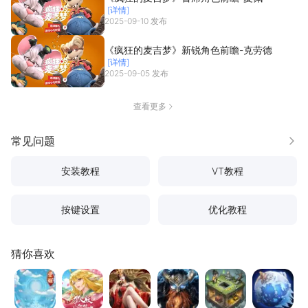
[详情]
2025-09-10 发布
《疯狂的麦吉梦》新锐角色前瞻-克劳德
[详情]
2025-09-05 发布
查看更多
常见问题
更多
安装教程
VT教程
按键设置
优化教程
猜你喜欢
热血江湖：觉醒
仙界大掌门
斗破苍穹：斗帝之路
地牢猎手6
镇邪人
无尽冬