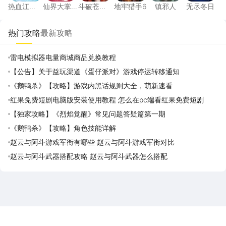
热血江
仙界大掌
斗破苍
地牢猎手6
镇邪人
无尽冬日
湖：觉醒
门
穹：斗帝
之路
热门攻略
最新攻略
雷电模拟器电量商城商品兑换教程
【公告】关于益玩渠道《蛋仔派对》游戏停运转移通知
《鹅鸭杀》【攻略】游戏内黑话规则大全，萌新速看
红果免费短剧电脑版安装使用教程 怎么在pc端看红果免费短剧
【独家攻略】《烈焰觉醒》常见问题答疑篇第一期
《鹅鸭杀》【攻略】角色技能详解
赵云与阿斗游戏军衔有哪些 赵云与阿斗游戏军衔对比
赵云与阿斗武器搭配攻略 赵云与阿斗武器怎么搭配
雷电圈APP
下载
雷电模拟器官方手游平台, 下载享海量福利