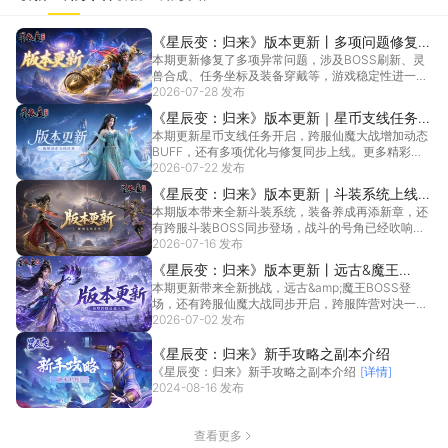
《星辰变：归来》版本更新丨多项问题修复，
本期更新修复了多项异常问题，涉及BOSS刷新、灵
游戏体验升级
兽合成、任务坐标及装备穿戴等，游戏稳定性进一步
提升。...
2026-07-28 发布
[详情]
《星辰变：归来》版本更新｜星币支线任务上
本期更新星币支线任务开启，跨服仙魔大战增加动态
线，跨服仙魔大战新增平衡BUFF
BUFF，还有多项优化与修复同步上线。更多精彩内
容快来...
2026-07-22 发布
[详情]
《星辰变：归来》版本更新｜斗装系统上线，
本期版本带来全新斗装系统，装备养成再添新章，还
跨服斗装BOSS同步开启
有跨服斗装BOSS同步登场，战斗的号角已经吹响！
更多精...
2026-07-16 发布
[详情]
《星辰变：归来》版本更新丨远古&魔王
本期更新带来全新挑战，远古&amp;魔王BOSS登
BOSS降临，跨服仙魔大战开启
场，还有跨服仙魔大战同步开启，跨服阵营对决一触
即发...
2026-07-02 发布
[详情]
《星辰变：归来》新手攻略之副本介绍
《星辰变：归来》新手攻略之副本介绍
[详情]
2024-08-16 发布
查看更多