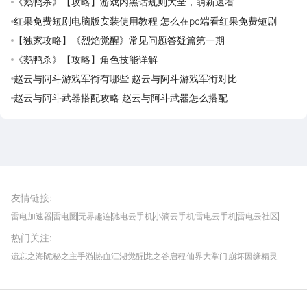
《鹅鸭杀》【攻略】游戏内黑话规则大全，萌新速看
红果免费短剧电脑版安装使用教程 怎么在pc端看红果免费短剧
【独家攻略】《烈焰觉醒》常见问题答疑篇第一期
《鹅鸭杀》【攻略】角色技能详解
赵云与阿斗游戏军衔有哪些 赵云与阿斗游戏军衔对比
赵云与阿斗武器搭配攻略 赵云与阿斗武器怎么搭配
雷电圈APP
下载
雷电模拟器官方手游平台, 下载享海量福利
友情链接
:
雷电加速器
雷电圈
无界趣连
驰电云手机
小滴云手机
雷电云手机
雷电云社区
趣氪8
游侠手游
4399游戏资讯
灵宝软件站
不凡游戏网
Gamekee
3G游戏网
热门关注
:
我爱vr网
华军软件园
八门神器
多特软件站
ZOL游戏
玩一玩游戏网
历趣APP下载
特玩游戏网
安卓下载
手游下载
遗忘之海
诡秘之主手游
热血江湖觉醒
龙之谷启程
仙界大掌门
崩坏因缘精灵
饥困荒野
粒粒的小人国
伊莫
白银之城
王者万象棋
望月
最新攻略