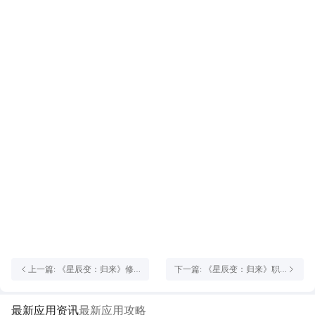
上一篇: 《星辰变：归来》修
下一篇: 《星辰变：归来》职
真之路，星辰为伴！
业介绍之修魔者
最新应用资讯
最新应用攻略