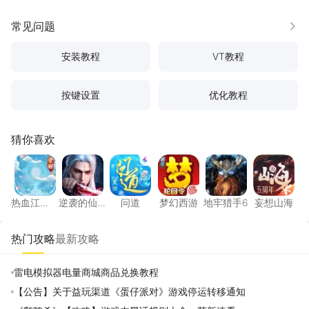
常见问题
更多
安装教程
VT教程
按键设置
优化教程
猜你喜欢
热血江湖：觉醒
逆袭的仙王
问道
梦幻西游
地牢猎手6
妄想山
热血江
逆袭的仙
问道
梦幻西游
地牢猎手6
妄想山海
湖：觉醒
王
热门攻略
最新攻略
雷电模拟器电量商城商品兑换教程
【公告】关于益玩渠道《蛋仔派对》游戏停运转移通知