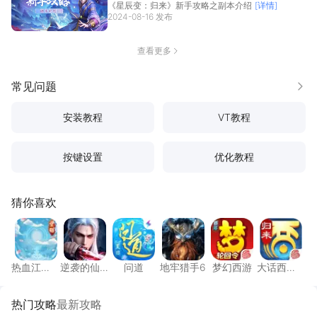
《星辰变：归来》新手攻略之副本介绍
[详情]
2024-08-16 发布
查看更多
常见问题
更多
安装教程
VT教程
按键设置
优化教程
猜你喜欢
热血江湖：觉醒
逆袭的仙王
问道
地牢猎手6
梦幻西游
大话西
热血江
逆袭的仙
问道
地牢猎手6
梦幻西游
大话西
湖：觉醒
王
游：归来
热门攻略
最新攻略