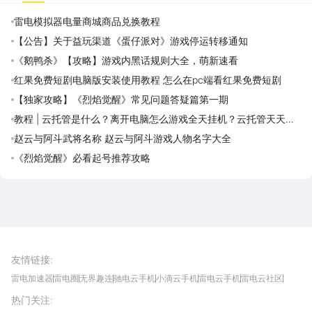
雷电模拟器电量商城商品兑换教程
【公告】关于益玩渠道《蛋仔派对》游戏停运转移通知
《鹅鸭杀》【攻略】游戏内黑话规则大全，萌新速看
红果免费短剧电脑版安装使用教程 怎么在pc端看红果免费短剧
【独家攻略】《烈焰觉醒》常见问题答疑篇第一期
教程 | 云托管是什么？离开电脑怎么游戏全天挂机？云托管天天免
费领取攻略
赵云与阿斗武将名称 赵云与阿斗游戏人物名字大全
《烈焰觉醒》必看起号推荐攻略
雷电圈APP
下载
雷电模拟器官方手游平台, 下载享海量福利
友情链接
:
雷电加速器
雷电圈
无界趣连
驰电云手机
小滴云手机
雷电云手机
雷电云社区
趣氪8
游侠手游
4399游戏资讯
灵宝软件站
不凡游戏网
Gamekee
3G游戏网
热门关注
:
我爱vr网
华军软件园
八门神器
多特软件站
ZOL游戏
玩一玩游戏网
历趣APP下载
特玩游戏网
安卓下载
手游下载