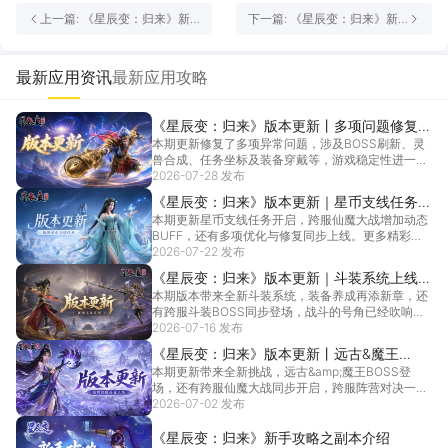
上一篇: 《星辰变：归来》新
下一篇: 《星辰变：归来》新
手攻略之「打造」功能介绍
手攻略之「时装」功能介绍
最新应用资讯
最新应用攻略
《星辰变：归来》版本更新丨多项问题修复，
本期更新修复了多项异常问题，涉及BOSS刷新、灵
游戏体验升级
兽合成、任务坐标及装备穿戴等，游戏稳定性进一步
提升。...
2026-07-28 发布
[详情]
《星辰变：归来》版本更新｜星币支线任务上
本期更新星币支线任务开启，跨服仙魔大战增加动态
线，跨服仙魔大战新增平衡BUFF
BUFF，还有多项优化与修复同步上线。更多精彩内
容快来...
2026-07-22 发布
[详情]
《星辰变：归来》版本更新｜斗装系统上线，
本期版本带来全新斗装系统，装备养成再添新章，还
跨服斗装BOSS同步开启
有跨服斗装BOSS同步登场，战斗的号角已经吹响！
更多精...
2026-07-16 发布
[详情]
《星辰变：归来》版本更新丨远古&魔王
本期更新带来全新挑战，远古&amp;魔王BOSS登
BOSS降临，跨服仙魔大战开启
场，还有跨服仙魔大战同步开启，跨服阵营对决一触
即发...
2026-07-02 发布
[详情]
《星辰变：归来》新手攻略之副本介绍